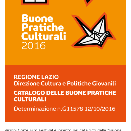
Visioni Corte Film Festival è inserito nel catalogo delle "Buone