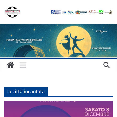
Salta
al
contenuto
la città incantata