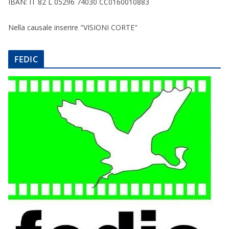
IBAN: IT 82 L 05296 74030 CC0160010883
Nella causale inserire "VISIONI CORTE"
FEDIC