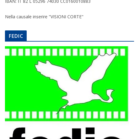
IBAN: IT 82 L 05296 74030 CC0160010883
Nella causale inserire "VISIONI CORTE"
FEDIC