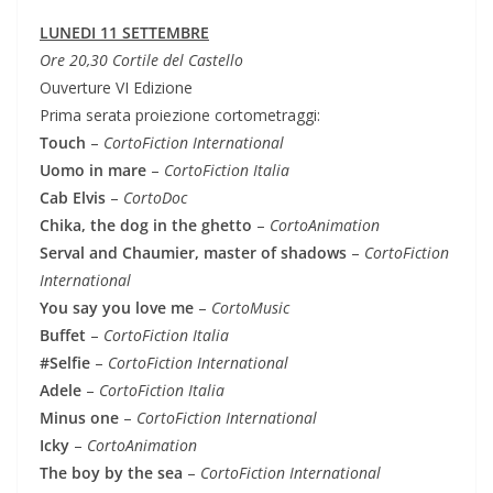
LUNEDI 11 SETTEMBRE
Ore 20,30 Cortile del Castello
Ouverture VI Edizione
Prima serata proiezione cortometraggi:
Touch
–
CortoFiction International
Uomo in mare
–
CortoFiction Italia
Cab Elvis
–
CortoDoc
Chika, the dog in the ghetto
–
CortoAnimation
Serval and Chaumier, master of shadows
–
CortoFiction
International
You say you love me
–
CortoMusic
Buffet
–
CortoFiction Italia
#Selfie
–
CortoFiction International
Adele
–
CortoFiction Italia
Minus one
–
CortoFiction International
Icky
–
CortoAnimation
The boy by the sea
–
CortoFiction International