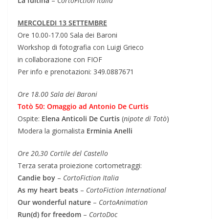
La fuitina
–
CortoFiction Italia
MERCOLEDI 13 SETTEMBRE
Ore 10.00-17.00 Sala dei Baroni
Workshop di fotografia con Luigi Grieco
in collaborazione con FIOF
Per info e prenotazioni: 349.0887671
Ore 18.00 Sala dei Baroni
Totò 50: Omaggio ad Antonio De Curtis
Ospite:
Elena Anticoli De Curtis
(
nipote di Totò
)
Modera la giornalista
Erminia Anelli
Ore 20,30 Cortile del Castello
Terza serata proiezione cortometraggi:
Candie boy
–
CortoFiction Italia
As my heart beats
–
CortoFiction International
Our wonderful nature
–
CortoAnimation
Run(d) for freedom
–
CortoDoc