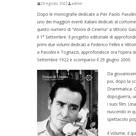
29 Agosto 2022
admin
Dopo le monografie dedicate a Pier Paolo Pasolini 
uno dei maggiori eventi italiani dedicati al cortome
quinto numero di “Visioni di Cinema” a Vittorio Ga
il 1° Settembre. Il progetto editoriale di approfon
primi due volumi dedicati a Federico Fellini e Vitt
a Pasolini e Tognazzi, approfondisce ora l’opera de
Settembre 1922 e scomparso il 29 giugno 2000.
Da giovanissim
poi, dopo la sc
Drammatica. Com
dopoguerra, un
i suoi film. Un
riuscendo in q
spettacolo pop
Il volume, il q