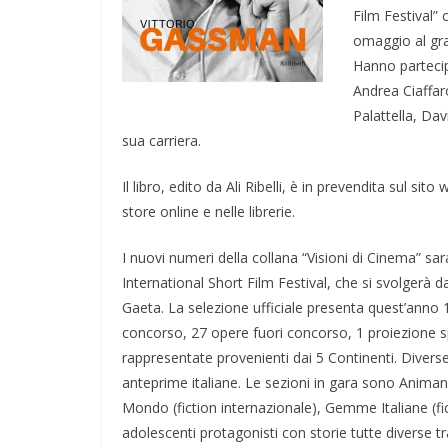
Film Festival” 
omaggio al gra
Hanno partecipat
Andrea Ciaffa
Palattella, Da
sua carriera.
Il libro, edito da Ali Ribelli, è in prevendita sul sito
store online e nelle librerie.
I nuovi numeri della collana “Visioni di Cinema” sar
International Short Film Festival, che si svolgerà 
Gaeta. La selezione ufficiale presenta quest’anno 
concorso, 27 opere fuori concorso, 1 proiezione s
rappresentate provenienti dai 5 Continenti. Diver
anteprime italiane. Le sezioni in gara sono Anima
Mondo (fiction internazionale), Gemme Italiane (fi
adolescenti protagonisti con storie tutte diverse tr