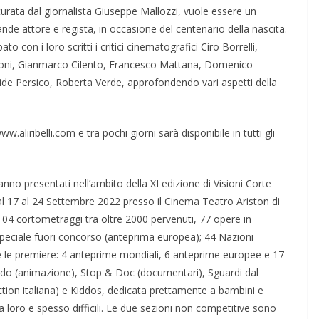
curata dal giornalista Giuseppe Mallozzi, vuole essere un
nde attore e regista, in occasione del centenario della nascita.
o con i loro scritti i critici cinematografici Ciro Borrelli,
roni, Gianmarco Cilento, Francesco Mattana, Domenico
vide Persico, Roberta Verde, approfondendo vari aspetti della
 www.aliribelli.com e tra pochi giorni sarà disponibile in tutti gli
anno presentati nell’ambito della XI edizione di Visioni Corte
dal 17 al 24 Settembre 2022 presso il Cinema Teatro Ariston di
104 cortometraggi tra oltre 2000 pervenuti, 77 opere in
peciale fuori concorso (anteprima europea); 44 Nazioni
se le premiere: 4 anteprime mondiali, 6 anteprime europee e 17
ndo (animazione), Stop & Doc (documentari), Sguardi dal
ction italiana) e Kiddos, dedicata prettamente a bambini e
a loro e spesso difficili. Le due sezioni non competitive sono