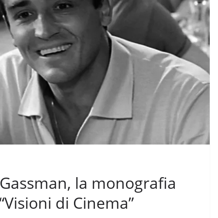
o Gassman, la monografia
“Visioni di Cinema”