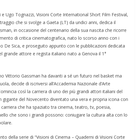
e Ugo Tognazzi, Visioni Corte International Short Film Festival,
traggio che si svolge a Gaeta (LT) da undici anni, dedica il
ssman, in occasione del centenario della sua nascita che ricorre
dimento di critica cinematografica, nato lo scorso anno con i
orio De Sica, e proseguito appunto con le pubblicazioni dedicata
l grande attore e regista italiano nato a Genova il 1°
o Vittorio Gassman ha davanti a sé un futuro nel basket ma
uola, decide di iscriversi all’Accademia Nazionale d’Arte
incia così la carriera di uno dei più grandi attori italiani del
 gigante del Novecento diventato una vera e propria icona con
a carriera che ha spaziato tra cinema, teatro, tv, poesia,
uello che sono i grandi possono: coniugare la cultura alta con lo
olare.
uinto della serie di “Visioni di Cinema – Quaderni di Visioni Corte