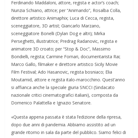
Ferdinando Maddaloni, attore, regista e actor’s coach;
Nunzia Schiano, attrice; per “Animando”, Rosalba Colla,
direttore artistico Animaphix; Luca di Cecca, regista,
sceneggiatore, 3D artist; Giancarlo Marzano,
sceneggiatore Bonelli (Dylan Dog e altri); Mirka
Perseghetti, illustratrice; Predrag Radanovic, regista e
animatore 3D croato; per “Stop & Doc”, Massimo
Bondielli, regista; Carmine Fornari, documentarista Rai;
Marco Gallo, filmaker e direttore artistico Sicily Movie
Film Festival; Ado Hasanovic, regista bosniaco; Elia
Moutamid, attore e regista italo-marocchino. Quest’anno
si affianca anche la speciale giuria SNCCI (Sindacato
nazionale critici cinematografici italiani), composta da
Domenico Palattella e Ignazio Senatore.
«Questa appena passata è stata l’edizione della ripresa,
dopo due anni di pandemia. Abbiamo assistito ad un
grande ritorno in sala da parte del pubblico. Siamo felici di