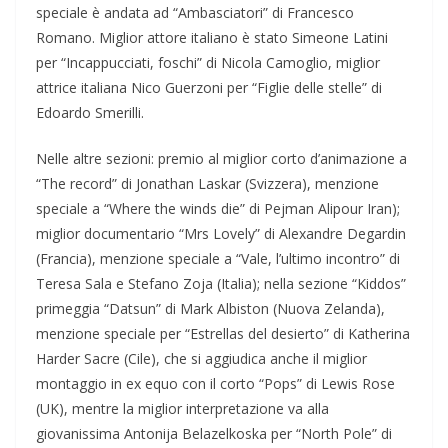
speciale è andata ad “Ambasciatori” di Francesco
Romano. Miglior attore italiano è stato Simeone Latini
per “Incappucciati, foschi” di Nicola Camoglio, miglior
attrice italiana Nico Guerzoni per “Figlie delle stelle” di
Edoardo Smerilli.
Nelle altre sezioni: premio al miglior corto d’animazione a
“The record” di Jonathan Laskar (Svizzera), menzione
speciale a “Where the winds die” di Pejman Alipour Iran);
miglior documentario “Mrs Lovely” di Alexandre Degardin
(Francia), menzione speciale a “Vale, l’ultimo incontro” di
Teresa Sala e Stefano Zoja (Italia); nella sezione “Kiddos”
primeggia “Datsun” di Mark Albiston (Nuova Zelanda),
menzione speciale per “Estrellas del desierto” di Katherina
Harder Sacre (Cile), che si aggiudica anche il miglior
montaggio in ex equo con il corto “Pops” di Lewis Rose
(UK), mentre la miglior interpretazione va alla
giovanissima Antonija Belazelkoska per “North Pole” di