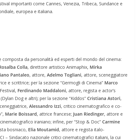
estival importanti come Cannes, Venezia, Tribeca, Sundance e
ndiale, europea e italiana.
iche composta da personalità ed esperti del mondo del cinema:
Rosalba Colla
, direttore artistico Animaphix,
Mirka
iano Pantaleo
, attore,
Adelmo Togliani
, attore, sceneggiatore
rice e scrittrice; per la sezione “Germogli di Cinema”
Marco
 Festival,
Ferdinando Maddaloni
, attore, regista e actor’s
 (Dylan Dog e altri); per la sezione “Kiddos”
Cristiana Astori
,
 sceneggiatrice,
Alessandro Izzi
, critico cinematografico e co-
o”,
Marie Boissard
, attrice francese;
Juan Riedinger
, attore e
o cinematografico iraniano; infine, per “Stop & Doc”
Carmine
ista bosniaco,
Elia Moutamid
, attore e regista italo-
– Sindacato nazionale critici cinematografici italiani, la cui