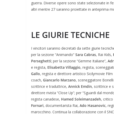
guerra. Diverse opere sono state selezionate in f
altri mentre 27 saranno proiettate in anteprima mo
LE GIURIE TECNICHE
I vincitori saranno decretati da sette giurie tecn
per la sezione “Animando”
Sara Cabras
, Rai Kids,
Perseghetti
; per la sezione “Gemme Italiane”,
Adr
e regista,
Elisabetta Villaggio
, regista, sceneggiat
Gallo
, regista e direttore artistico Sicilymovie Film
coach,
Giancarlo Marzano
, sceneggiatore Bonelli
scrittrice e traduttrice,
Annick Emdin
, scrittrice e
direttore rivista “Close Up”; per “Sguardi dal mond
regista canadese,
Hamed Soleimanzadeh
, critic
Fornari
, documentarista Rai,
Ado Hasanovic
, reg
marocchino. Continua la collaborazione con il SNCCI 