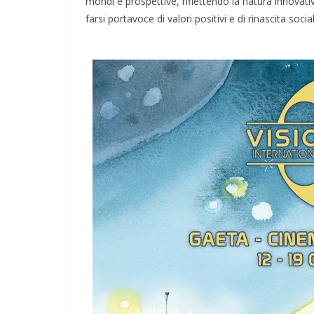
mondi e prospettive, riflettendo la natura innovati
farsi portavoce di valori positivi e di rinascita soci