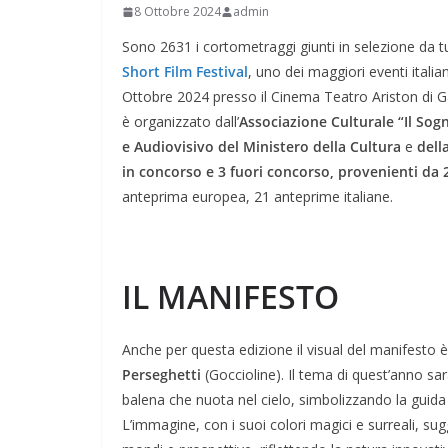
8 Ottobre 2024
admin
Sono 2631 i cortometraggi giunti in selezione da tu
Short Film Festival
, uno dei maggiori eventi italia
Ottobre 2024 presso il Cinema Teatro Ariston di Gae
è organizzato dall’
Associazione Culturale “Il Sogn
e Audiovisivo del Ministero della Cultura
e
dell
in concorso e 3 fuori concorso, provenienti da 
anteprima europea, 21 anteprime italiane.
IL MANIFESTO
Anche per questa edizione il visual del manifesto è
Perseghetti
(Goccioline). Il tema di quest’anno sar
balena che nuota nel cielo, simbolizzando la guida e
L’immagine, con i suoi colori magici e surreali, sug