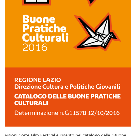
Visioni Corte Film Festival è inserito nel catalogo delle "Buone