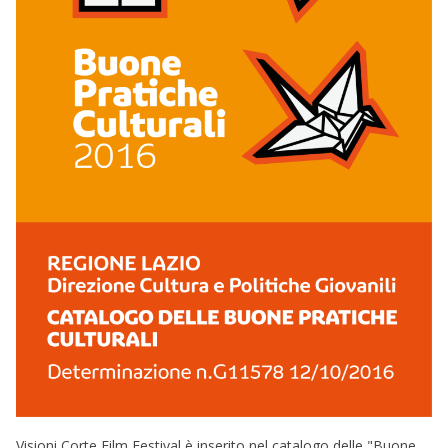
Visioni Corte Film Festival è inserito nel catalogo delle "Buone