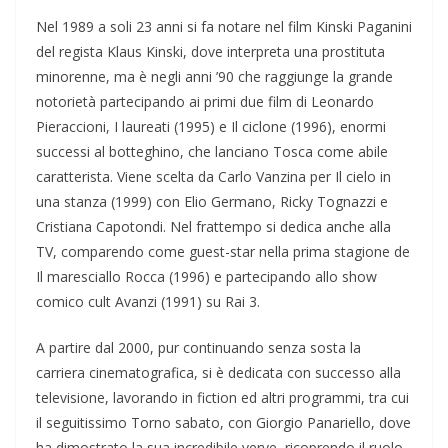
Nel 1989 a soli 23 anni si fa notare nel film Kinski Paganini
del regista Klaus Kinski, dove interpreta una prostituta
minorenne, ma è negli anni ’90 che raggiunge la grande
notorietà partecipando ai primi due film di Leonardo
Pieraccioni, I laureati (1995) e Il ciclone (1996), enormi
successi al botteghino, che lanciano Tosca come abile
caratterista. Viene scelta da Carlo Vanzina per Il cielo in
una stanza (1999) con Elio Germano, Ricky Tognazzi e
Cristiana Capotondi. Nel frattempo si dedica anche alla
TV, comparendo come guest-star nella prima stagione de
Il maresciallo Rocca (1996) e partecipando allo show
comico cult Avanzi (1991) su Rai 3.
A partire dal 2000, pur continuando senza sosta la
carriera cinematografica, si è dedicata con successo alla
televisione, lavorando in fiction ed altri programmi, tra cui
il seguitissimo Torno sabato, con Giorgio Panariello, dove
ha dimostrato la sua incredibile verve, ricoprendo il ruolo