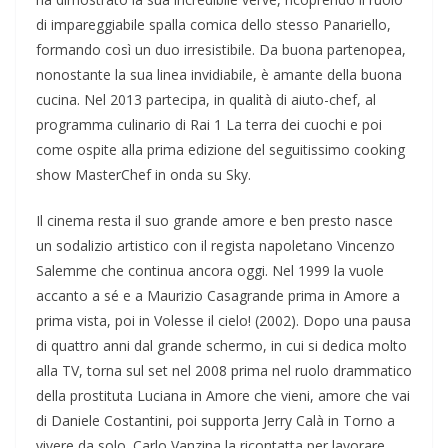
di impareggiabile spalla comica dello stesso Panariello,
formando così un duo irresistibile. Da buona partenopea,
nonostante la sua linea invidiabile, è amante della buona
cucina. Nel 2013 partecipa, in qualità di aiuto-chef, al
programma culinario di Rai 1 La terra dei cuochi e poi
come ospite alla prima edizione del seguitissimo cooking
show MasterChef in onda su Sky.
Il cinema resta il suo grande amore e ben presto nasce
un sodalizio artistico con il regista napoletano Vincenzo
Salemme che continua ancora oggi. Nel 1999 la vuole
accanto a sé e a Maurizio Casagrande prima in Amore a
prima vista, poi in Volesse il cielo! (2002). Dopo una pausa
di quattro anni dal grande schermo, in cui si dedica molto
alla TV, torna sul set nel 2008 prima nel ruolo drammatico
della prostituta Luciana in Amore che vieni, amore che vai
di Daniele Costantini, poi supporta Jerry Calà in Torno a
vivere da solo. Carlo Vanzina la ricontatta per lavorare