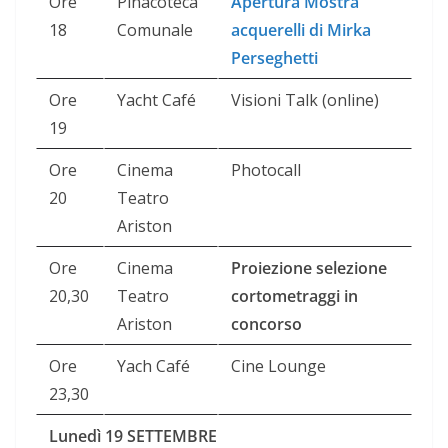
Ore
Pinacoteca
Apertura Mostra
18
Comunale
acquerelli di Mirka
Perseghetti
Ore
Yacht Café
Visioni Talk (online)
19
Ore
Cinema
Photocall
20
Teatro
Ariston
Ore
Cinema
Proiezione selezione
20,30
Teatro
cortometraggi in
Ariston
concorso
Ore
Yach Café
Cine Lounge
23,30
Lunedì 19 SETTEMBRE