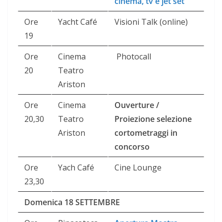
cinema, tv e jet set
”
Ore
Yacht Café
Visioni Talk (online)
19
Ore
Cinema
Photocall
20
Teatro
Ariston
Ore
Cinema
Ouverture /
20,30
Teatro
Proiezione selezione
Ariston
cortometraggi in
concorso
Ore
Yach Café
Cine Lounge
23,30
Domenica 18 SETTEMBRE