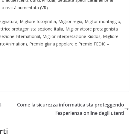
i o adolescenti;
CortoVirtual
, dedicata specificatamente ai
us a realtà aumentata (VR).
neggiatura, Migliore fotografia, Miglior regia, Miglior montaggio,
attrice protagonista sezione Italia, Miglior attore protagonista
 sezione International, Miglior interpretazione Kiddos, Migliore
CortoAnimation), Premio giuria popolare e Premio FEDIC –
à
Come la sicurezza informatica sta proteggendo
l’esperienza online degli utenti
rti