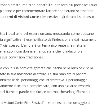
troppo presto, ma ci ha donato il suo tesoro più prezioso: i suoi
compleanno e per commemorare l’attore napoletano scomparso
uaderni di Visioni Corte Film Festival
” gli dedica il suo sesto
stria il dualismo dell’essere umano, mostrando come possano
più significative, è esemplificato dall’indecisione e dai mutamenti
Troisi stesso. L’amore è un tema ricorrente che mette in
tare relazioni con donne emancipate e che lo inducono a
 sue convinzioni tradizionali.
ma con la sua comicità garbata che risalta nella mimica e nella
ate la sua maschera di attore. La sua maniera di parlare,
inimitabile dei personaggi che interpretava. Il personaggio
ll’antieroe insicuro e complessato, con uno sguardo evasivo
le nel fiume di parole che fluisce per mascherarla goffamente.
i di Visioni Corte Film Festival” – vuole essere un omaggio al