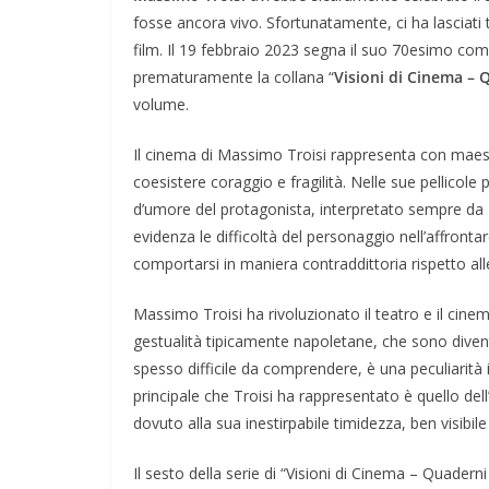
fosse ancora vivo. Sfortunatamente, ci ha lasciati 
film. Il 19 febbraio 2023 segna il suo 70esimo 
prematuramente la collana “
Visioni di Cinema – Q
volume.
Il cinema di Massimo Troisi rappresenta con mae
coesistere coraggio e fragilità. Nelle sue pellicole 
d’umore del protagonista, interpretato sempre da 
evidenza le difficoltà del personaggio nell’affron
comportarsi in maniera contraddittoria rispetto alle
Massimo Troisi ha rivoluzionato il teatro e il cine
gestualità tipicamente napoletane, che sono divent
spesso difficile da comprendere, è una peculiarità 
principale che Troisi ha rappresentato è quello de
dovuto alla sua inestirpabile timidezza, ben visibi
Il sesto della serie di “Visioni di Cinema – Quadern