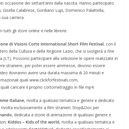
in occasione dei settant’anni dalla nascita. Hanno partecipato
relli, Gisella Calabrese, Gordiano Lupi, Domenico Palattella,
 sua carriera.
n tutti gli store online e nelle librerie.
zione di Visioni Corte International Short Film Festival
, con il
ro della Cultura e della Regione Lazio, che si svolgerà a fine
 (LT). Possono partecipare alla selezione le opere realizzate in
opere straniere, per poter essere ammesse, devono essere
 i video dovranno avere una durata massima di 20 minuti e
rnazionali quali www.clickforfestivals.com,
li caricare il proprio cortometraggio in file mp4.
me Italiane
, rivolta a qualsiasi tematica e genere e dedicato
, rivolta esclusivamente a film stranieri; Stop&Doc per
mando
, dedicata a storie di animazione di qualsiasi genere e
tion;
Kiddos – Kids of the world
, rivolta a qualsiasi tematica e