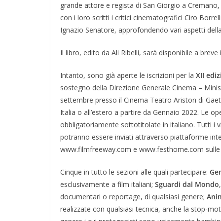
grande attore e regista di San Giorgio a Cremano, 
con i loro scritti i critici cinematografici Ciro Bor
Ignazio Senatore, approfondendo vari aspetti della
Il libro, edito da Ali Ribelli, sarà disponibile a breve i
Intanto, sono già aperte le iscrizioni per la
XII edi
sostegno della Direzione Generale Cinema – Ministe
settembre presso il Cinema Teatro Ariston di Gaeta
Italia o all’estero a partire da Gennaio 2022. Le 
obbligatoriamente sottotitolate in italiano. Tutti
potranno essere inviati attraverso piattaforme inte
www.filmfreeway.com e www.festhome.com sulle qua
Cinque in tutto le sezioni alle quali partecipare:
Gem
esclusivamente a film italiani;
Sguardi dal Mondo
documentari o reportage, di qualsiasi genere;
Ani
realizzate con qualsiasi tecnica, anche la stop-mo