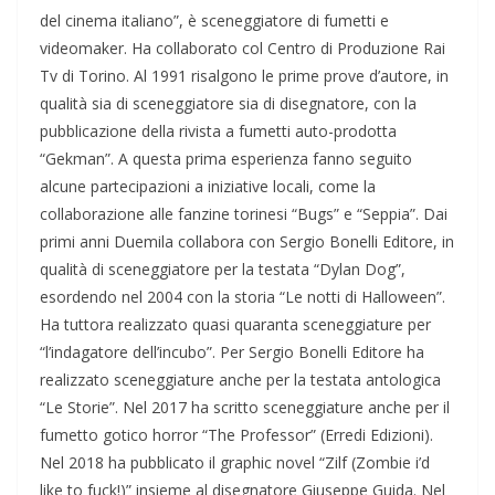
del cinema italiano”, è sceneggiatore di fumetti e
videomaker. Ha collaborato col Centro di Produzione Rai
Tv di Torino. Al 1991 risalgono le prime prove d’autore, in
qualità sia di sceneggiatore sia di disegnatore, con la
pubblicazione della rivista a fumetti auto-prodotta
“Gekman”. A questa prima esperienza fanno seguito
alcune partecipazioni a iniziative locali, come la
collaborazione alle fanzine torinesi “Bugs” e “Seppia”. Dai
primi anni Duemila collabora con Sergio Bonelli Editore, in
qualità di sceneggiatore per la testata “Dylan Dog”,
esordendo nel 2004 con la storia “Le notti di Halloween”.
Ha tuttora realizzato quasi quaranta sceneggiature per
“l’indagatore dell’incubo”. Per Sergio Bonelli Editore ha
realizzato sceneggiature anche per la testata antologica
“Le Storie”. Nel 2017 ha scritto sceneggiature anche per il
fumetto gotico horror “The Professor” (Erredi Edizioni).
Nel 2018 ha pubblicato il graphic novel “Zilf (Zombie i’d
like to fuck!)” insieme al disegnatore Giuseppe Guida. Nel