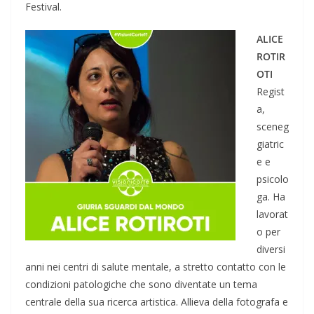
Festival.
ALICE
ROTIR
OTI
Regist
a,
sceneg
giatric
e e
psicolo
ga. Ha
lavorat
o per
diversi
anni nei centri di salute mentale, a stretto contatto con le
condizioni patologiche che sono diventate un tema
centrale della sua ricerca artistica. Allieva della fotografa e