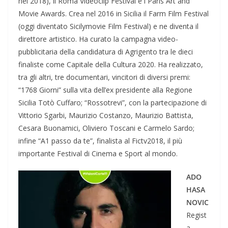
nel 2018), il Roma Videoclip Festival e i Paris Art and
Movie Awards. Crea nel 2016 in Sicilia il Farm Film Festival
(oggi diventato Sicilymovie Film Festival) e ne diventa il
direttore artistico. Ha curato la campagna video-
pubblicitaria della candidatura di Agrigento tra le dieci
finaliste come Capitale della Cultura 2020. Ha realizzato,
tra gli altri, tre documentari, vincitori di diversi premi:
“1768 Giorni” sulla vita dell’ex presidente alla Regione
Sicilia Totò Cuffaro; “Rossotrevi”, con la partecipazione di
Vittorio Sgarbi, Maurizio Costanzo, Maurizio Battista,
Cesara Buonamici, Oliviero Toscani e Carmelo Sardo;
infine “A1 passo da te”, finalista al Fictv2018, il più
importante Festival di Cinema e Sport al mondo.
ADO
HASA
NOVIC
Regist
a