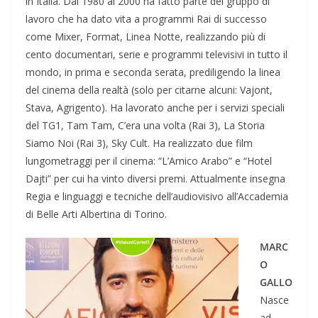
in Italia. Dal 1980 al 2000 ha fatto parte del gruppo di
lavoro che ha dato vita a programmi Rai di successo
come Mixer, Format, Linea Notte, realizzando più di
cento documentari, serie e programmi televisivi in tutto il
mondo, in prima e seconda serata, prediligendo la linea
del cinema della realtà (solo per citarne alcuni: Vajont,
Stava, Agrigento). Ha lavorato anche per i servizi speciali
del TG1, Tam Tam, C’era una volta (Rai 3), La Storia
Siamo Noi (Rai 3), Sky Cult. Ha realizzato due film
lungometraggi per il cinema: “L’Amico Arabo” e “Hotel
Dajti” per cui ha vinto diversi premi. Attualmente insegna
Regia e linguaggi e tecniche dell’audiovisivo all’Accademia
di Belle Arti Albertina di Torino.
MARC
O
GALLO
Nasce
ad