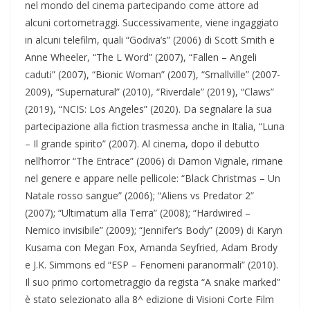
nel mondo del cinema partecipando come attore ad
alcuni cortometraggi. Successivamente, viene ingaggiato
in alcuni telefilm, quali “Godiva’s” (2006) di Scott Smith e
Anne Wheeler, “The L Word” (2007), “Fallen – Angeli
caduti” (2007), “Bionic Woman” (2007), “Smallville” (2007-
2009), “Supernatural” (2010), “Riverdale” (2019), “Claws”
(2019), “NCIS: Los Angeles” (2020). Da segnalare la sua
partecipazione alla fiction trasmessa anche in Italia, “Luna
– Il grande spirito” (2007). Al cinema, dopo il debutto
nell’horror “The Entrace” (2006) di Damon Vignale, rimane
nel genere e appare nelle pellicole: “Black Christmas – Un
Natale rosso sangue” (2006); “Aliens vs Predator 2”
(2007); “Ultimatum alla Terra” (2008); “Hardwired –
Nemico invisibile” (2009); “Jennifer’s Body” (2009) di Karyn
Kusama con Megan Fox, Amanda Seyfried, Adam Brody
e J.K. Simmons ed “ESP – Fenomeni paranormali” (2010).
Il suo primo cortometraggio da regista “A snake marked”
è stato selezionato alla 8^ edizione di Visioni Corte Film