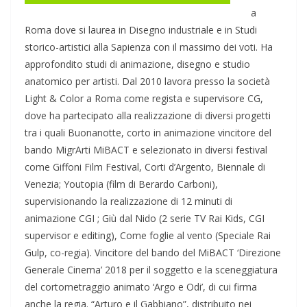
a
Roma dove si laurea in Disegno industriale e in Studi
storico-artistici alla Sapienza con il massimo dei voti. Ha
approfondito studi di animazione, disegno e studio
anatomico per artisti. Dal 2010 lavora presso la società
Light & Color a Roma come regista e supervisore CG,
dove ha partecipato alla realizzazione di diversi progetti
tra i quali Buonanotte, corto in animazione vincitore del
bando MigrArti MiBACT e selezionato in diversi festival
come Giffoni Film Festival, Corti d’Argento, Biennale di
Venezia; Youtopia (film di Berardo Carboni),
supervisionando la realizzazione di 12 minuti di
animazione CGI ; Giù dal Nido (2 serie TV Rai Kids, CGI
supervisor e editing), Come foglie al vento (Speciale Rai
Gulp, co-regia). Vincitore del bando del MiBACT ‘Direzione
Generale Cinema’ 2018 per il soggetto e la sceneggiatura
del cortometraggio animato ‘Argo e Odi’, di cui firma
anche la regia. “Arturo e il Gabbiano”, distribuito nei