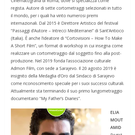
Cinematografia di Roma, dove si specializza come
regista. Autore di sette cortometraggi selezionati in tutto
il mondo, per i quali ha vinto numerosi premi
internazionali. Dal 2015 è Direttore Artistico del festival
“Passaggi d’Autore – Intrecci Mediterranei” di Sant’Antioco
(Italia). È anche l’ideatore di “Cortovisioni – How To Make
A Short Film”, un format di workshop in cui insegna come
realizzare un cortometraggio dal soggetto fino alla post-
produzione. Nel 2019 fonda l’associazione culturale
Admon Film, con sede a Sarajevo. Il 20 agosto 2019 è
insignito della Medaglia d’Oro dal Sindaco di Sarajevo
come riconoscimento speciale per i suoi successi culturali.
Attualmente sta terminando il suo primo lungometraggio
documentario “My Father’s Diaries”.
ELIA
MOUT
AMID
Regist