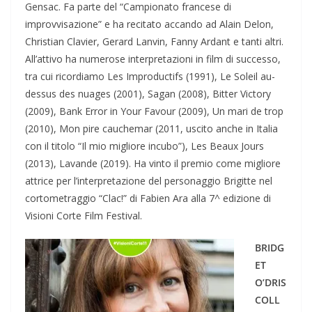
Gensac. Fa parte del “Campionato francese di
improvvisazione” e ha recitato accando ad Alain Delon,
Christian Clavier, Gerard Lanvin, Fanny Ardant e tanti altri.
All’attivo ha numerose interpretazioni in film di successo,
tra cui ricordiamo Les Improductifs (1991), Le Soleil au-
dessus des nuages (2001), Sagan (2008), Bitter Victory
(2009), Bank Error in Your Favour (2009), Un mari de trop
(2010), Mon pire cauchemar (2011, uscito anche in Italia
con il titolo “Il mio migliore incubo”), Les Beaux Jours
(2013), Lavande (2019). Ha vinto il premio come migliore
attrice per l’interpretazione del personaggio Brigitte nel
cortometraggio “Clac!” di Fabien Ara alla 7^ edizione di
Visioni Corte Film Festival.
BRIDG
ET
O’DRIS
COLL