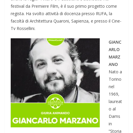
festival da Premiere Film, è il suo primo progetto come
regista. Ha svolto attività di docenza presso RUFA, la
facoltà di Architettura Quaroni, Sapienza, e presso il Cine-
Tv Rossellini.
GIANC
ARLO
MARZ
ANO
Nato a
Torino
nel
1969,
laureat
o al
Dams
in
“Storia