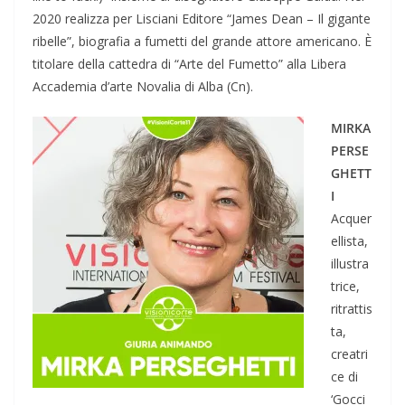
2020 realizza per Lisciani Editore “James Dean – Il gigante
ribelle”, biografia a fumetti del grande attore americano. È
titolare della cattedra di “Arte del Fumetto” alla Libera
Accademia d’arte Novalia di Alba (Cn).
MIRKA
PERSE
GHETT
I
Acquer
ellista,
illustra
trice,
ritrattis
ta,
creatri
ce di
‘Gocci