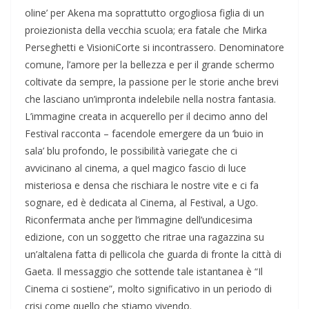
oline’ per Akena ma soprattutto orgogliosa figlia di un
proiezionista della vecchia scuola; era fatale che Mirka
Perseghetti e VisioniCorte si incontrassero. Denominatore
comune, l’amore per la bellezza e per il grande schermo
coltivate da sempre, la passione per le storie anche brevi
che lasciano un’impronta indelebile nella nostra fantasia.
L’immagine creata in acquerello per il decimo anno del
Festival racconta – facendole emergere da un ‘buio in
sala’ blu profondo, le possibilità variegate che ci
avvicinano al cinema, a quel magico fascio di luce
misteriosa e densa che rischiara le nostre vite e ci fa
sognare, ed è dedicata al Cinema, al Festival, a Ugo.
Riconfermata anche per l’immagine dell’undicesima
edizione, con un soggetto che ritrae una ragazzina su
un’altalena fatta di pellicola che guarda di fronte la città di
Gaeta. Il messaggio che sottende tale istantanea è “Il
Cinema ci sostiene”, molto significativo in un periodo di
crisi come quello che stiamo vivendo.