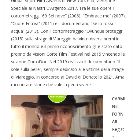
Global Short Film Awards di New York e la Menzione
Speciale ai Nastri D’Argento 2017. Tra le sue opere i
cortometraggi “69 Sei nove” (2006), “Embrace me” (2007),
“Cuore Eritrea” (2011) e il documentario “Se io fossi
acqua” (2013). Con il cortometraggio “Ovunque proteggi”
(2015) sulla strage di Viareggio ha vinto diversi premi in
tutto il mondo e il primo riconoscimento gli è stato dato
proprio da Visioni Corte Film Festival nel 2015 vincendo la
sezione CortoDoc. Nel 2019 realizza il documentario “Il
sole sulla pelle”, sempre dedicato alle vittime della strage
di Viareggio, in concorso ai David di Donatello 2021. Ama
raccontare storie che vale la pena vivere.
CARMI
NE
FORN
ARI
Regist
a,