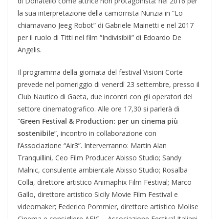
di Donatello come attrice non protagonista: nel 2016 per
la sua interpretazione della camorrista Nunzia in “Lo
chiamavano Jeeg Robot” di Gabriele Mainetti e nel 2017
per il ruolo di Titti nel film “Indivisibili” di Edoardo De
Angelis.
Il programma della giornata del festival Visioni Corte
prevede nel pomeriggio di venerdì 23 settembre, presso il
Club Nautico di Gaeta, due incontri con gli operatori del
settore cinematografico. Alle ore 17,30 si parlerà di
“
Green Festival & Production: per un cinema più
sostenibile
”, incontro in collaborazione con
l’Associazione “Air3”. Interverranno: Martin Alan
Tranquillini, Ceo Film Producer Abisso Studio; Sandy
Malnic, consulente ambientale Abisso Studio; Rosalba
Colla, direttore artistico Animaphix Film Festival; Marco
Gallo, direttore artistico Sicily Movie Film Festival e
videomaker; Federico Pommier, direttore artistico Molise
Cinema e consigliere AFIC – Associazione Festival Italiani