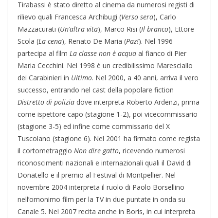
Tirabassi è stato diretto al cinema da numerosi registi di
rilievo quali Francesca Archibugi (
Verso sera
), Carlo
Mazzacurati (
Un’altra vita
), Marco Risi (
Il branco
), Ettore
Scola (
La cena
), Renato De Maria (
Paz!
). Nel 1996
partecipa al film
La classe non è acqua
al fianco di Pier
Maria Cecchini. Nel 1998 è un credibilissimo Maresciallo
dei Carabinieri in
Ultimo
. Nel 2000, a 40 anni, arriva il vero
successo, entrando nel cast della popolare fiction
Distretto di polizia
dove interpreta Roberto Ardenzi, prima
come ispettore capo (stagione 1-2), poi vicecommissario
(stagione 3-5) ed infine come commissario del X
Tuscolano (stagione 6). Nel 2001 ha firmato come regista
il cortometraggio
Non dire gatto
, ricevendo numerosi
riconoscimenti nazionali e internazionali quali il David di
Donatello e il premio al Festival di Montpellier. Nel
novembre 2004 interpreta il ruolo di Paolo Borsellino
nell’omonimo film per la TV in due puntate in onda su
Canale 5. Nel 2007 recita anche in Boris, in cui interpreta