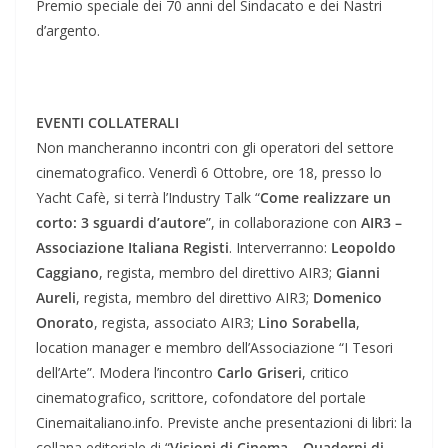
Premio speciale dei 70 anni del Sindacato e dei Nastri
d’argento.
EVENTI COLLATERALI
Non mancheranno incontri con gli operatori del settore
cinematografico. Venerdì 6 Ottobre, ore 18, presso lo
Yacht Cafè, si terrà l’Industry Talk “
Come realizzare un
corto: 3 sguardi d’autore
”, in collaborazione con
AIR3 –
Associazione Italiana Registi
. Interverranno:
Leopoldo
Caggiano
, regista, membro del direttivo AIR3;
Gianni
Aureli
, regista, membro del direttivo AIR3;
Domenico
Onorato
, regista, associato AIR3;
Lino Sorabella
,
location manager e membro dell’Associazione “I Tesori
dell’Arte”. Modera l’incontro
Carlo Griseri
, critico
cinematografico, scrittore, cofondatore del portale
Cinemaitaliano.info. Previste anche presentazioni di libri: la
collana editoriale di “
Visioni di Cinema – Quaderni di