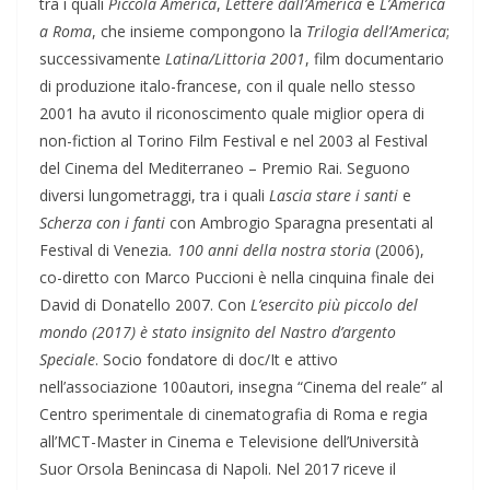
tra i quali
Piccola America
,
Lettere dall’America
e
L’America
a Roma
, che insieme compongono la
Trilogia dell’America
;
successivamente
Latina/Littoria 2001
, film documentario
di produzione italo-francese, con il quale nello stesso
2001 ha avuto il riconoscimento quale miglior opera di
non-fiction al Torino Film Festival e nel 2003 al Festival
del Cinema del Mediterraneo – Premio Rai. Seguono
diversi lungometraggi, tra i quali
Lascia stare i santi
e
Scherza con i fanti
con Ambrogio Sparagna presentati al
Festival di Venezia
.
100 anni della nostra storia
(2006),
co-diretto con Marco Puccioni è nella cinquina finale dei
David di Donatello 2007. Con
L’esercito più piccolo del
mondo (2017) è stato insignito del Nastro d’argento
Speciale
. Socio fondatore di doc/It e attivo
nell’associazione 100autori, insegna “Cinema del reale” al
Centro sperimentale di cinematografia di Roma e regia
all’MCT-Master in Cinema e Televisione dell’Università
Suor Orsola Benincasa di Napoli. Nel 2017 riceve il