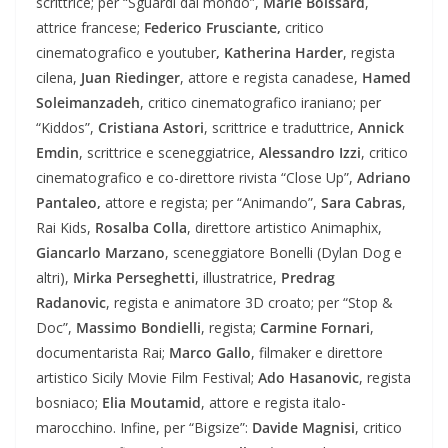
scrittrice; per “Sguardi dal mondo”,
Marie Boissard
,
attrice francese;
Federico Frusciante,
critico
cinematografico e youtuber
, Katherina Harder
, regista
cilena,
Juan Riedinger
, attore e regista canadese,
Hamed
Soleimanzadeh
, critico cinematografico iraniano; per
“Kiddos”,
Cristiana Astori
, scrittrice e traduttrice,
Annick
Emdin
, scrittrice e sceneggiatrice,
Alessandro Izzi
, critico
cinematografico e co-direttore rivista “Close Up”,
Adriano
Pantaleo,
attore e regista; per “Animando”,
Sara Cabras
,
Rai Kids,
Rosalba Colla
, direttore artistico Animaphix,
Giancarlo Marzano
, sceneggiatore Bonelli (Dylan Dog e
altri),
Mirka Perseghetti
, illustratrice,
Predrag
Radanovic
, regista e animatore 3D croato; per “Stop &
Doc”,
Massimo Bondielli
, regista;
Carmine Fornari
,
documentarista Rai;
Marco Gallo
, filmaker e direttore
artistico Sicily Movie Film Festival;
Ado Hasanovic
, regista
bosniaco;
Elia Moutamid
, attore e regista italo-
marocchino. Infine, per “Bigsize”:
Davide Magnisi
, critico