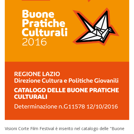
Visioni Corte Film Festival è inserito nel catalogo delle "Buone