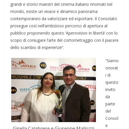
grandi e storici maestri del cinema italiano rinomati nel
mondo, esiste un vivace e dinamico panorama
contemporaneo da valorizzare ed esportare. Il Consolato
prosegue così nell’ambizioso percorso di apertura al
pubblico proponendo questo ‘Aperovisivo in libertà’ con lo
scopo di coniugare l’arte del cortometraggio con il piacere
dello scambio di esperienze”.
“Siamo
onorat
i di
questo
invito
da
parte
del
Consol
e
Gisella Calabrese e Giuseppe Mallozzi